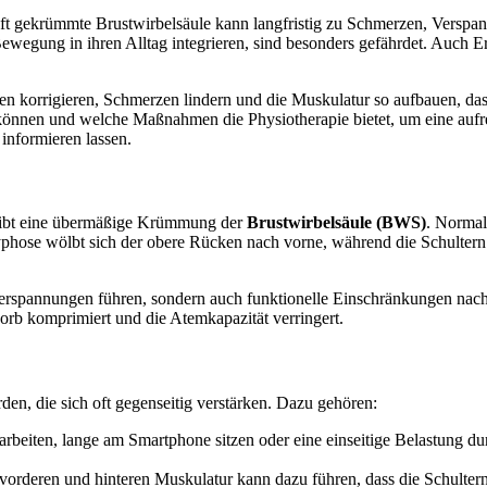
haft gekrümmte Brustwirbelsäule kann langfristig zu Schmerzen, Ver
g Bewegung in ihren Alltag integrieren, sind besonders gefährdet. Auch
n korrigieren, Schmerzen lindern und die Muskulatur so aufbauen, dass e
können und welche Maßnahmen die Physiotherapie bietet, um eine aufre
informieren lassen.
eibt eine übermäßige Krümmung der
Brustwirbelsäule (BWS)
. Normal
Kyphose wölbt sich der obere Rücken nach vorne, während die Schultern 
spannungen führen, sondern auch funktionelle Einschränkungen nach si
rb komprimiert und die Atemkapazität verringert.
en, die sich oft gegenseitig verstärken. Dazu gehören:
rbeiten, lange am Smartphone sitzen oder eine einseitige Belastung durc
orderen und hinteren Muskulatur kann dazu führen, dass die Schultern