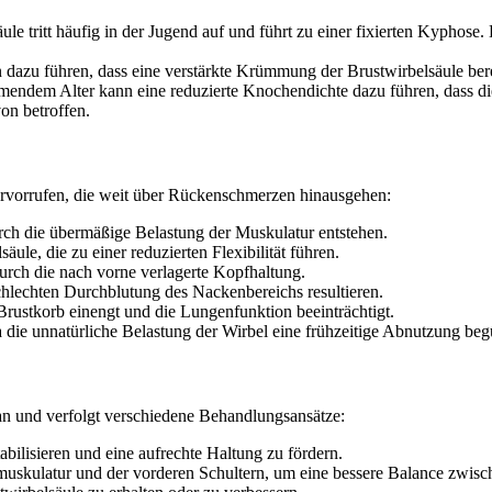
e tritt häufig in der Jugend auf und führt zu einer fixierten Kyphose
dazu führen, dass eine verstärkte Krümmung der Brustwirbelsäule bereit
endem Alter kann eine reduzierte Knochendichte dazu führen, dass die 
on betroffen.
vorrufen, die weit über Rückenschmerzen hinausgehen:
urch die übermäßige Belastung der Muskulatur entstehen.
äule, die zu einer reduzierten Flexibilität führen.
durch die nach vorne verlagerte Kopfhaltung.
chlechten Durchblutung des Nackenbereichs resultieren.
rustkorb einengt und die Lungenfunktion beeinträchtigt.
a die unnatürliche Belastung der Wirbel eine frühzeitige Abnutzung begü
an und verfolgt verschiedene Behandlungsansätze:
tabilisieren und eine aufrechte Haltung zu fördern.
muskulatur und der vorderen Schultern, um eine bessere Balance zwisch