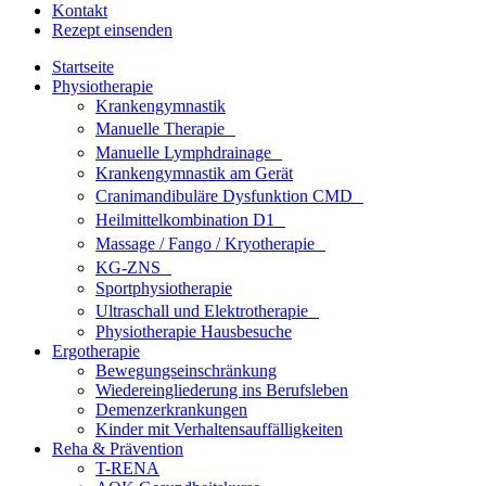
Kontakt
Rezept einsenden
Startseite
Physiotherapie
Krankengymnastik
Manuelle Therapie
Manuelle Lymphdrainage
Krankengymnastik am Gerät
Cranimandibuläre Dysfunktion CMD
Heilmittelkombination D1
Massage / Fango / Kryotherapie
KG-ZNS
Sportphysiotherapie
Ultraschall und Elektrotherapie
Physiotherapie Hausbesuche
Ergotherapie
Bewegungseinschränkung
Wiedereingliederung ins Berufsleben
Demenzerkrankungen
Kinder mit Verhaltensauffälligkeiten
Reha & Prävention
T-RENA