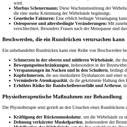
wird.
Morbus Scheuermann:
Diese Wachstumsstörung der Wirbelsäul
die eine starke Krümmung der Wirbelsäule begünstigt.
Genetische Faktoren:
Eine erblich bedingte Veranlagung kann 
Osteoporose und altersbedingte Veränderungen:
Mit zunehm
verschlechtert. Besonders Frauen nach der Menopause sind dav
Beschwerden, die ein Rundrücken verursachen kann
Ein unbehandelter Rundrücken kann eine Reihe von Beschwerden her
Schmerzen in der oberen und mittleren Wirbelsäule
, die d
Bewegungseinschränkungen
, insbesondere in der Brustwirbels
Verspannungen im Nacken und in den Schultern
, bedingt 
Kopfschmerzen
, die aus muskulären Dysbalancen und einer s
Verminderte Atemkapazität
, da die gekrümmte Haltung den B
Erhöhtes Risiko für Bandscheibenvorfälle und Arthrose
, d
Physiotherapeutische Maßnahmen zur Behandlung
Die Physiotherapie setzt gezielt an den Ursachen eines Rundrückens 
Kräftigung der Rückenmuskulatur
, um die Wirbelsäule zu s
Dehnung verkürzter Muskelpartien
, insbesondere der Brust