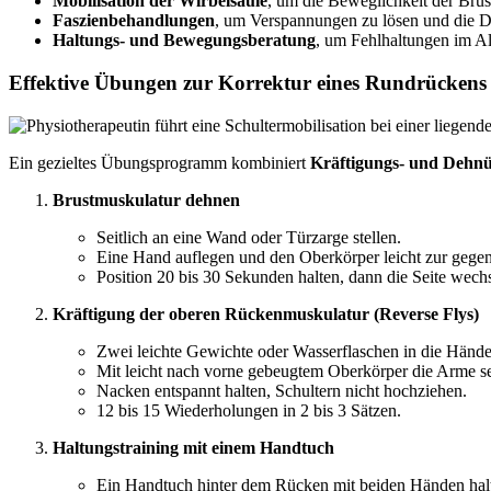
Mobilisation der Wirbelsäule
, um die Beweglichkeit der Brus
Faszienbehandlungen
, um Verspannungen zu lösen und die D
Haltungs- und Bewegungsberatung
, um Fehlhaltungen im Al
Effektive Übungen zur Korrektur eines Rundrückens
Ein gezieltes Übungsprogramm kombiniert
Kräftigungs- und Dehn
Brustmuskulatur dehnen
Seitlich an eine Wand oder Türzarge stellen.
Eine Hand auflegen und den Oberkörper leicht zur gegen
Position 20 bis 30 Sekunden halten, dann die Seite wech
Kräftigung der oberen Rückenmuskulatur (Reverse Flys)
Zwei leichte Gewichte oder Wasserflaschen in die Händ
Mit leicht nach vorne gebeugtem Oberkörper die Arme se
Nacken entspannt halten, Schultern nicht hochziehen.
12 bis 15 Wiederholungen in 2 bis 3 Sätzen.
Haltungstraining mit einem Handtuch
Ein Handtuch hinter dem Rücken mit beiden Händen halt