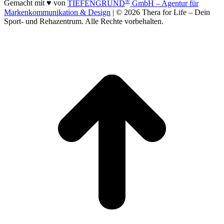
®
Gemacht mit ♥ von
TIEFENGRUND
GmbH – Agentur für
Markenkommunikation & Design
| © 2026 Thera for Life – Dein
Sport- und Rehazentrum. Alle Rechte vorbehalten.
t
T