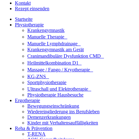
Kontakt
Rezept einsenden
Startseite
Physiotherapie
Krankengymnastik
Manuelle Therapie
Manuelle Lymphdrainage
Krankengymnastik am Gerät
Cranimandibuläre Dysfunktion CMD
Heilmittelkombination D1
Massage / Fango / Kryotherapie
KG-ZNS
Sportphysiotherapie
Ultraschall und Elektrotherapie
Physiotherapie Hausbesuche
Ergotherapie
Bewegungseinschränkung
Wiedereingliederung ins Berufsleben
Demenzerkrankungen
Kinder mit Verhaltensauffälligkeiten
Reha & Prävention
T-RENA