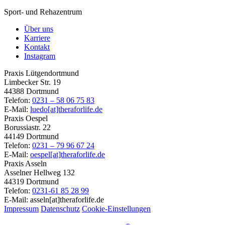
Sport- und Rehazentrum
Über uns
Karriere
Kontakt
Instagram
Praxis Lütgendortmund
Limbecker Str. 19
44388 Dortmund
Telefon:
0231 – 58 06 75 83
E-Mail:
luedo[at]theraforlife.de
Praxis Oespel
Borussiastr. 22
44149 Dortmund
Telefon:
0231 – 79 96 67 24
E-Mail:
oespel[at]theraforlife.de
Praxis Asseln
Asselner Hellweg 132
44319 Dortmund
Telefon:
0231-61 85 28 99
E-Mail: asseln[at]theraforlife.de
Impressum
Datenschutz
Cookie-Einstellungen