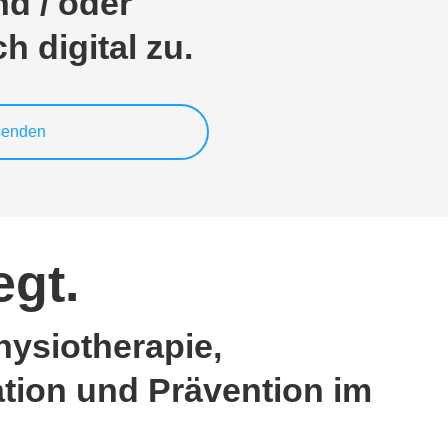
d / oder
 digital zu.
nsenden
egt.
hysiotherapie,
ation und Prävention im