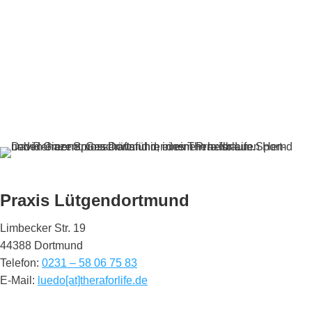
Praxis Lütgendortmund
Limbecker Str. 19
44388 Dortmund
Telefon:
0231 – 58 06 75 83
E-Mail:
luedo[at]theraforlife.de