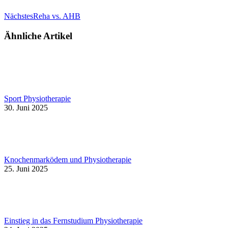
Nächster
Nächstes
Reha vs. AHB
Beitrag:
Ähnliche Artikel
Sport Physiotherapie
30. Juni 2025
Knochenmarködem und Physiotherapie
25. Juni 2025
Einstieg in das Fernstudium Physiotherapie