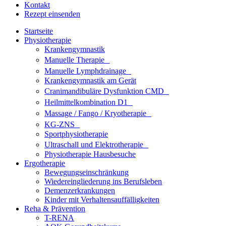
Kontakt
Rezept einsenden
Startseite
Physiotherapie
Krankengymnastik
Manuelle Therapie
Manuelle Lymphdrainage
Krankengymnastik am Gerät
Cranimandibuläre Dysfunktion CMD
Heilmittelkombination D1
Massage / Fango / Kryotherapie
KG-ZNS
Sportphysiotherapie
Ultraschall und Elektrotherapie
Physiotherapie Hausbesuche
Ergotherapie
Bewegungseinschränkung
Wiedereingliederung ins Berufsleben
Demenzerkrankungen
Kinder mit Verhaltensauffälligkeiten
Reha & Prävention
T-RENA