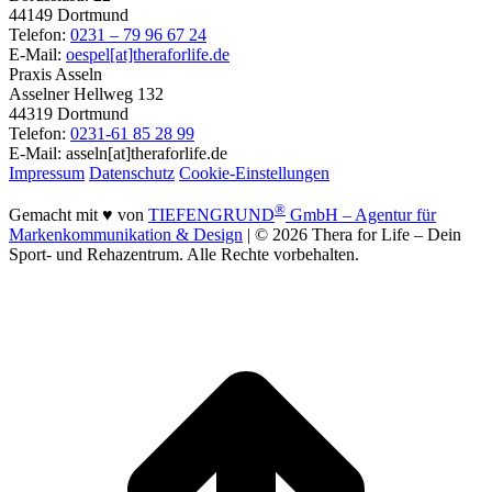
44149 Dortmund
Telefon:
0231 – 79 96 67 24
E-Mail:
oespel[at]theraforlife.de
Praxis Asseln
Asselner Hellweg 132
44319 Dortmund
Telefon:
0231-61 85 28 99
E-Mail: asseln[at]theraforlife.de
Impressum
Datenschutz
Cookie-Einstellungen
®
Gemacht mit ♥ von
TIEFENGRUND
GmbH – Agentur für
Markenkommunikation & Design
| © 2026 Thera for Life – Dein
Sport- und Rehazentrum. Alle Rechte vorbehalten.
t
T