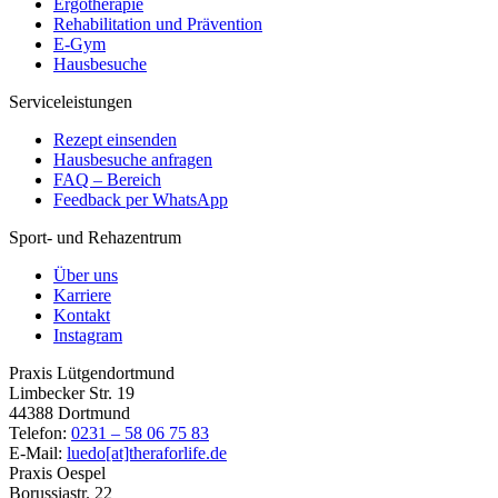
Ergotherapie
Rehabilitation und Prävention
E-Gym
Hausbesuche
Serviceleistungen
Rezept einsenden
Hausbesuche anfragen
FAQ – Bereich
Feedback per WhatsApp
Sport- und Rehazentrum
Über uns
Karriere
Kontakt
Instagram
Praxis Lütgendortmund
Limbecker Str. 19
44388 Dortmund
Telefon:
0231 – 58 06 75 83
E-Mail:
luedo[at]theraforlife.de
Praxis Oespel
Borussiastr. 22