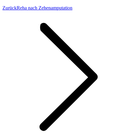
Vorheriger
Zurück
Reha nach Zehenamputation
Beitrag: