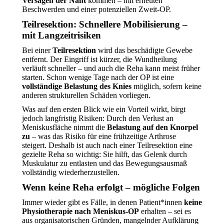
Versagen der Naht
kommen – mit erneuten
Beschwerden und einer potenziellen Zweit-OP.
Teilresektion: Schnellere Mobilisierung –
mit Langzeitrisiken
Bei einer
Teilresektion
wird das beschädigte Gewebe
entfernt. Der Eingriff ist kürzer, die Wundheilung
verläuft schneller – und auch die Reha kann meist früher
starten. Schon wenige Tage nach der OP ist eine
vollständige Belastung des Knies
möglich, sofern keine
anderen strukturellen Schäden vorliegen.
Was auf den ersten Blick wie ein Vorteil wirkt, birgt
jedoch langfristig Risiken: Durch den Verlust an
Meniskusfläche nimmt die
Belastung auf den Knorpel
zu
– was das Risiko für eine frühzeitige Arthrose
steigert. Deshalb ist auch nach einer Teilresektion eine
gezielte Reha so wichtig: Sie hilft, das Gelenk durch
Muskulatur zu entlasten und das Bewegungsausmaß
vollständig wiederherzustellen.
Wenn keine Reha erfolgt – mögliche Folgen
Immer wieder gibt es Fälle, in denen Patient*innen
keine
Physiotherapie nach Meniskus-OP
erhalten – sei es
aus organisatorischen Gründen, mangelnder Aufklärung