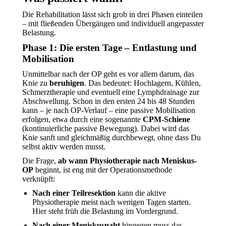
Die Rehabilitation lässt sich grob in drei Phasen einteilen
– mit fließenden Übergängen und individuell angepasster
Belastung.
Phase 1: Die ersten Tage – Entlastung und
Mobilisation
Unmittelbar nach der OP geht es vor allem darum, das
Knie zu
beruhigen
. Das bedeutet: Hochlagern, Kühlen,
Schmerztherapie und eventuell eine Lymphdrainage zur
Abschwellung. Schon in den ersten 24 bis 48 Stunden
kann – je nach OP-Verlauf – eine passive Mobilisation
erfolgen, etwa durch eine sogenannte
CPM-Schiene
(kontinuierliche passive Bewegung). Dabei wird das
Knie sanft und gleichmäßig durchbewegt, ohne dass Du
selbst aktiv werden musst.
Die Frage,
ab wann Physiotherapie nach Meniskus-
OP
beginnt, ist eng mit der Operationsmethode
verknüpft:
Nach einer Teilresektion
kann die aktive
Physiotherapie meist nach wenigen Tagen starten.
Hier steht früh die Belastung im Vordergrund.
Nach einer Meniskusnaht
hingegen muss das