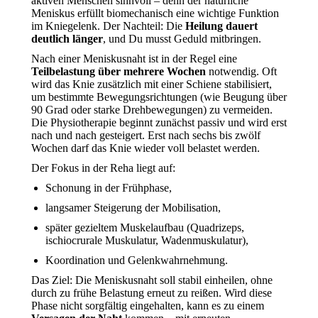
aktiven Menschen sinnvoll – denn der natürliche
Meniskus erfüllt biomechanisch eine wichtige Funktion
im Kniegelenk. Der Nachteil: Die
Heilung dauert
deutlich länger
, und Du musst Geduld mitbringen.
Nach einer Meniskusnaht ist in der Regel eine
Teilbelastung über mehrere Wochen
notwendig. Oft
wird das Knie zusätzlich mit einer Schiene stabilisiert,
um bestimmte Bewegungsrichtungen (wie Beugung über
90 Grad oder starke Drehbewegungen) zu vermeiden.
Die Physiotherapie beginnt zunächst passiv und wird erst
nach und nach gesteigert. Erst nach sechs bis zwölf
Wochen darf das Knie wieder voll belastet werden.
Der Fokus in der Reha liegt auf:
Schonung in der Frühphase,
langsamer Steigerung der Mobilisation,
später gezieltem Muskelaufbau (Quadrizeps,
ischiocrurale Muskulatur, Wadenmuskulatur),
Koordination und Gelenkwahrnehmung.
Das Ziel: Die Meniskusnaht soll stabil einheilen, ohne
durch zu frühe Belastung erneut zu reißen. Wird diese
Phase nicht sorgfältig eingehalten, kann es zu einem