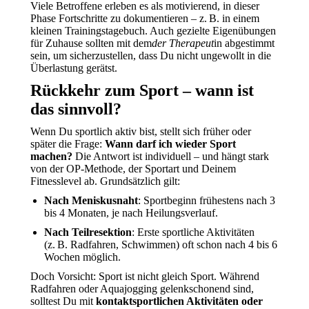
Viele Betroffene erleben es als motivierend, in dieser
Phase Fortschritte zu dokumentieren – z. B. in einem
kleinen Trainingstagebuch. Auch gezielte Eigenübungen
für Zuhause sollten mit dem
der Therapeut
in abgestimmt
sein, um sicherzustellen, dass Du nicht ungewollt in die
Überlastung gerätst.
Rückkehr zum Sport – wann ist
das sinnvoll?
Wenn Du sportlich aktiv bist, stellt sich früher oder
später die Frage:
Wann darf ich wieder Sport
machen?
Die Antwort ist individuell – und hängt stark
von der OP-Methode, der Sportart und Deinem
Fitnesslevel ab. Grundsätzlich gilt:
Nach Meniskusnaht
: Sportbeginn frühestens nach 3
bis 4 Monaten, je nach Heilungsverlauf.
Nach Teilresektion
: Erste sportliche Aktivitäten
(z. B. Radfahren, Schwimmen) oft schon nach 4 bis 6
Wochen möglich.
Doch Vorsicht: Sport ist nicht gleich Sport. Während
Radfahren oder Aquajogging gelenkschonend sind,
solltest Du mit
kontaktsportlichen Aktivitäten oder