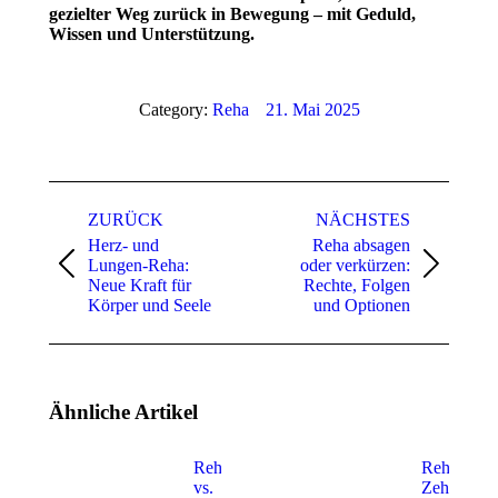
gezielter Weg zurück in Bewegung – mit Geduld,
Wissen und Unterstützung.
Category:
Reha
21. Mai 2025
Kommentarnavigation
ZURÜCK
NÄCHSTES
Herz- und
Reha absagen
Lungen-Reha:
oder verkürzen:
Vorheriger
Nächster
Neue Kraft für
Rechte, Folgen
Beitrag:
Beitrag:
Körper und Seele
und Optionen
Ähnliche Artikel
Reha
Reha nach
vs.
Zehenampu