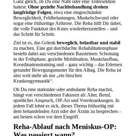
Ganz gleich, ob Du eine Naht oder eine Teilresektion
hattest:
Ohne gezielte Nachbehandlung drohen
langfristige Folgen
, etwa eine eingeschränkte
Beweglichkeit, Fehlbelastungen, Muskelschwund oder
sogar eine frühzeitige Arthrose. Die Reha hilft Dir dabei,
die volle Funktion des Knies wiederherzustellen – und
das Schritt für Schritt.
Ziel ist es, das Gelenk
beweglich, belastbar und stabil
zu machen. Eine gut durchdachte Rehabilitationsphase
besteht dabei aus verschiedenen Bausteinen: Schonung
in der Frühphase, gezielte Mobilisation, Muskelaufbau,
Koordinationstraining und – ganz wichtig – das Erlernen
gesunder Bewegungsmuster für den Alltag. Die Reha ist
also weit mehr als nur „ein bisschen
Krankengymnastik“.
Ob Du eine stationäre oder ambulante Reha machst,
hängt von verschiedenen Faktoren ab: Alter, Beruf,
sportlicher Anspruch, OP-Art und Vorerkrankungen. In
jedem Fall lohnt es sich, dieses Thema frühzeitig mit
dem behandelnden Arzt oder der Ärztin zu besprechen –
am besten schon vor dem Eingriff.
Reha-Ablauf nach Meniskus-OP:
Was passiert wann?