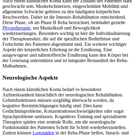
Nach einem künstlichen Koma kann der Zustand des Patienten stark
geschwächt sein. Muskelschmerzen, eingeschränkte Mobilität und
allgemeine Schwäche gehören zu den häufigsten körperlichen
Beschwerden. Daher ist die Intensiv-Rehabilitation entscheidend.
Diese Phase, oft als Phase B Reha bezeichnet, beinhaltet gezielte
Physiotherapie
, um Muskelkraft und Beweglichkeit
wiederzuerlangen. Besonders wichtig ist hier die Individualisierung
der Therapieansätze, die auf die spezifischen Bedürfnisse und
Fortschritte des Patienten abgestimmt sind. Ein weiterer wichtiger
Aspekt der körperlichen Erholung ist die Ernährung. Eine
ausgewogene und nährstoffreiche Ernährung kann den Körper bei
der Genesung unterstützen und ist integraler Bestandteil der Reha-
Maßnahmen.
Neurologische Aspekte
Nach einem künstlichen Koma bedarf es besonderer
Aufmerksamkeit hinsichtlich der neurologischen Rehabilitation.
Gehirnfunktionen müssen sorgfältig überwacht werden, da
kognitive Beeinträchtigungen häufig sind. Dies kann
Gedächtnisprobleme, Konzentrationsschwierigkeiten oder sogar
Sprachprobleme umfassen. Kognitives Training und spezialisierte
Therapien spielen eine zentrale Rolle, um die neurologische
Funktionalität des Patienten Schritt für Schritt wiederherzustellen.
Zudem können
Logopäden
in der Reha-Phase helfen, Sprach- und