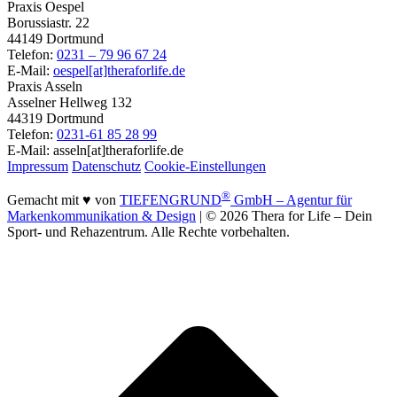
Praxis Oespel
Borussiastr. 22
44149 Dortmund
Telefon:
0231 – 79 96 67 24
E-Mail:
oespel[at]theraforlife.de
Praxis Asseln
Asselner Hellweg 132
44319 Dortmund
Telefon:
0231-61 85 28 99
E-Mail: asseln[at]theraforlife.de
Impressum
Datenschutz
Cookie-Einstellungen
®
Gemacht mit ♥ von
TIEFENGRUND
GmbH – Agentur für
Markenkommunikation & Design
| © 2026 Thera for Life – Dein
Sport- und Rehazentrum. Alle Rechte vorbehalten.
t
T