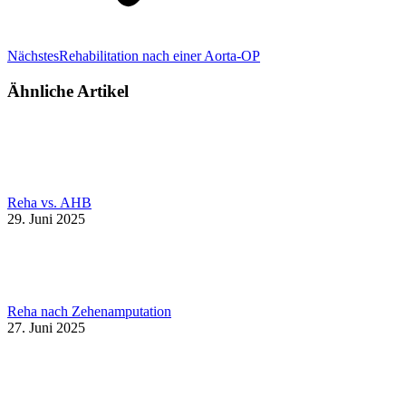
Nächster
Nächstes
Rehabilitation nach einer Aorta-OP
Beitrag:
Ähnliche Artikel
Reha vs. AHB
29. Juni 2025
Reha nach Zehenamputation
27. Juni 2025