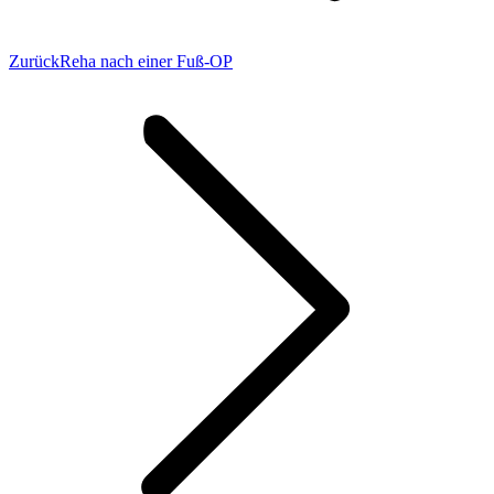
Vorheriger
Zurück
Reha nach einer Fuß-OP
Beitrag: