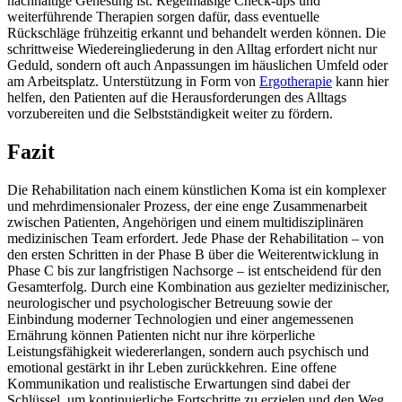
nachhaltige Genesung ist. Regelmäßige Check-ups und
weiterführende Therapien sorgen dafür, dass eventuelle
Rückschläge frühzeitig erkannt und behandelt werden können. Die
schrittweise Wiedereingliederung in den Alltag erfordert nicht nur
Geduld, sondern oft auch Anpassungen im häuslichen Umfeld oder
am Arbeitsplatz. Unterstützung in Form von
Ergotherapie
kann hier
helfen, den Patienten auf die Herausforderungen des Alltags
vorzubereiten und die Selbstständigkeit weiter zu fördern.
Fazit
Die Rehabilitation nach einem künstlichen Koma ist ein komplexer
und mehrdimensionaler Prozess, der eine enge Zusammenarbeit
zwischen Patienten, Angehörigen und einem multidisziplinären
medizinischen Team erfordert. Jede Phase der Rehabilitation – von
den ersten Schritten in der Phase B über die Weiterentwicklung in
Phase C bis zur langfristigen Nachsorge – ist entscheidend für den
Gesamterfolg. Durch eine Kombination aus gezielter medizinischer,
neurologischer und psychologischer Betreuung sowie der
Einbindung moderner Technologien und einer angemessenen
Ernährung können Patienten nicht nur ihre körperliche
Leistungsfähigkeit wiedererlangen, sondern auch psychisch und
emotional gestärkt in ihr Leben zurückkehren. Eine offene
Kommunikation und realistische Erwartungen sind dabei der
Schlüssel, um kontinuierliche Fortschritte zu erzielen und den Weg