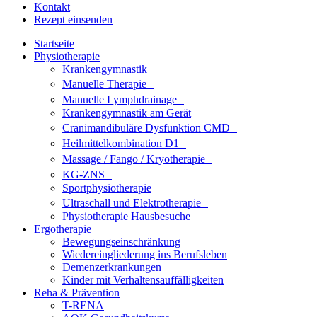
Kontakt
Rezept einsenden
Startseite
Physiotherapie
Krankengymnastik
Manuelle Therapie
Manuelle Lymphdrainage
Krankengymnastik am Gerät
Cranimandibuläre Dysfunktion CMD
Heilmittelkombination D1
Massage / Fango / Kryotherapie
KG-ZNS
Sportphysiotherapie
Ultraschall und Elektrotherapie
Physiotherapie Hausbesuche
Ergotherapie
Bewegungseinschränkung
Wiedereingliederung ins Berufsleben
Demenzerkrankungen
Kinder mit Verhaltensauffälligkeiten
Reha & Prävention
T-RENA