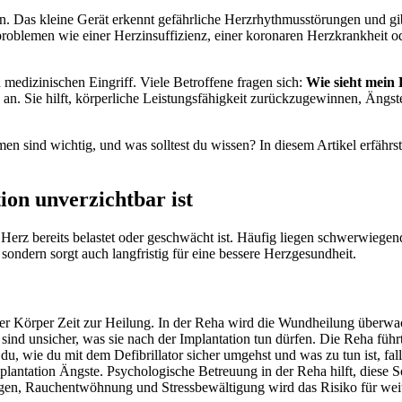
ten. Das kleine Gerät erkennt gefährliche Herzrhythmusstörungen und g
blemen wie einer Herzinsuffizienz, einer koronaren Herzkrankheit ode
n medizinischen Eingriff. Viele Betroffene fragen sich:
Wie sieht mein
) an. Sie hilft, körperliche Leistungsfähigkeit zurückzugewinnen, Äng
sind wichtig, und was solltest du wissen? In diesem Artikel erfährst du
on unverzichtbar ist
ein Herz bereits belastet oder geschwächt ist. Häufig liegen schwerwieg
 sondern sorgt auch langfristig für eine bessere Herzgesundheit.
er Körper Zeit zur Heilung. In der Reha wird die Wundheilung überwac
sind unsicher, was sie nach der Implantation tun dürfen. Die Reha führ
du, wie du mit dem Defibrillator sicher umgehst und was zu tun ist, fall
plantation Ängste. Psychologische Betreuung in der Reha hilft, diese 
n, Rauchentwöhnung und Stressbewältigung wird das Risiko für weit