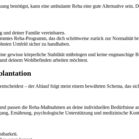
euung benötigst, kann eine ambulante Reha eine gute Alternative sein
g und deiner Familie vereinbaren.
timmtes Reha-Programm, das dich schrittweise zurück zur Normalität br
hnten Umfeld sicher zu handhaben.
eine gewisse körperliche Stabilität mitbringen und keine engmaschige 
ss und deinem Wohlbefinden arbeiten möchtest.
plantation
 entscheidest – der Ablauf folgt meist einem bewährten Schema, das si
 und passen die Reha-Maßnahmen an deine individuellen Bedürfnisse a
egung, Ernährung, psychologische Unterstützung und medizinische Kont
tbarkeit.