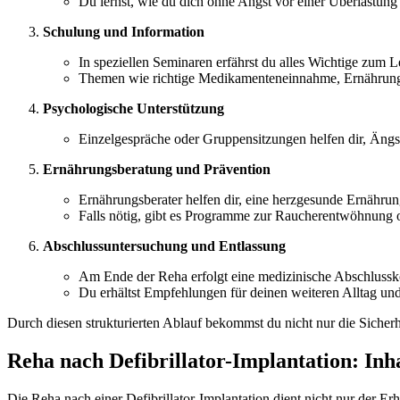
Du lernst, wie du dich ohne Angst vor einer Überlastun
Schulung und Information
In speziellen Seminaren erfährst du alles Wichtige zum L
Themen wie richtige Medikamenteneinnahme, Ernährung
Psychologische Unterstützung
Einzelgespräche oder Gruppensitzungen helfen dir, Ängs
Ernährungsberatung und Prävention
Ernährungsberater helfen dir, eine herzgesunde Ernährung
Falls nötig, gibt es Programme zur Raucherentwöhnung 
Abschlussuntersuchung und Entlassung
Am Ende der Reha erfolgt eine medizinische Abschlussko
Du erhältst Empfehlungen für deinen weiteren Alltag und
Durch diesen strukturierten Ablauf bekommst du nicht nur die Sicherh
Reha nach Defibrillator-Implantation: Inh
Die Reha nach einer Defibrillator-Implantation dient nicht nur der Erh