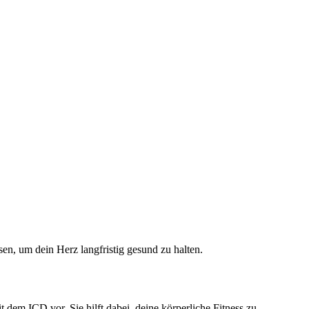
en, um dein Herz langfristig gesund zu halten.
t dem ICD vor. Sie hilft dabei, deine körperliche Fitness zu