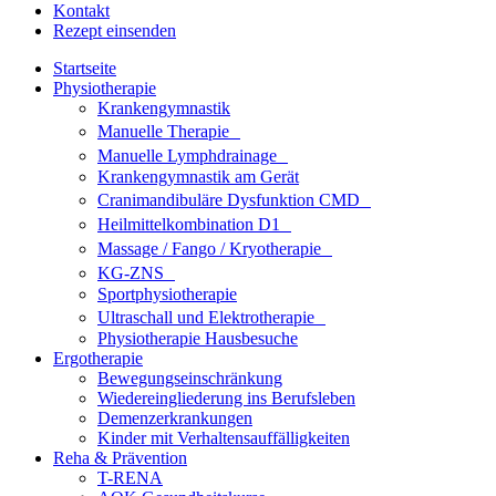
Kontakt
Rezept einsenden
Startseite
Physiotherapie
Krankengymnastik
Manuelle Therapie
Manuelle Lymphdrainage
Krankengymnastik am Gerät
Cranimandibuläre Dysfunktion CMD
Heilmittelkombination D1
Massage / Fango / Kryotherapie
KG-ZNS
Sportphysiotherapie
Ultraschall und Elektrotherapie
Physiotherapie Hausbesuche
Ergotherapie
Bewegungseinschränkung
Wiedereingliederung ins Berufsleben
Demenzerkrankungen
Kinder mit Verhaltensauffälligkeiten
Reha & Prävention
T-RENA