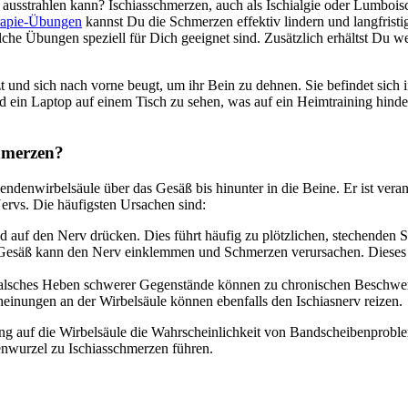
 ausstrahlen kann? Ischiasschmerzen, auch als Ischialgie oder Lumboi
rapie-Übungen
kannst Du die Schmerzen effektiv lindern und langfristi
lche Übungen speziell für Dich geeignet sind. Zusätzlich erhältst Du w
chmerzen?
endenwirbelsäule über das Gesäß bis hinunter in die Beine. Er ist vera
rvs. Die häufigsten Ursachen sind:
d auf den Nerv drücken. Dies führt häufig zu plötzlichen, stechenden 
 Gesäß kann den Nerv einklemmen und Schmerzen verursachen. Dieses 
 falsches Heben schwerer Gegenstände können zu chronischen Beschwe
heinungen an der Wirbelsäule können ebenfalls den Ischiasnerv reizen.
tung auf die Wirbelsäule die Wahrscheinlichkeit von Bandscheibenprob
nwurzel zu Ischiasschmerzen führen.