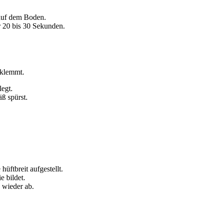
 auf dem Boden.
r 20 bis 30 Sekunden.
nklemmt.
legt.
ß spürst.
üftbreit aufgestellt.
 bildet.
 wieder ab.