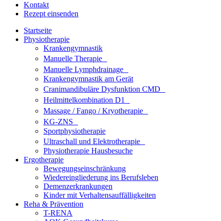
Kontakt
Rezept einsenden
Startseite
Physiotherapie
Krankengymnastik
Manuelle Therapie
Manuelle Lymphdrainage
Krankengymnastik am Gerät
Cranimandibuläre Dysfunktion CMD
Heilmittelkombination D1
Massage / Fango / Kryotherapie
KG-ZNS
Sportphysiotherapie
Ultraschall und Elektrotherapie
Physiotherapie Hausbesuche
Ergotherapie
Bewegungseinschränkung
Wiedereingliederung ins Berufsleben
Demenzerkrankungen
Kinder mit Verhaltensauffälligkeiten
Reha & Prävention
T-RENA