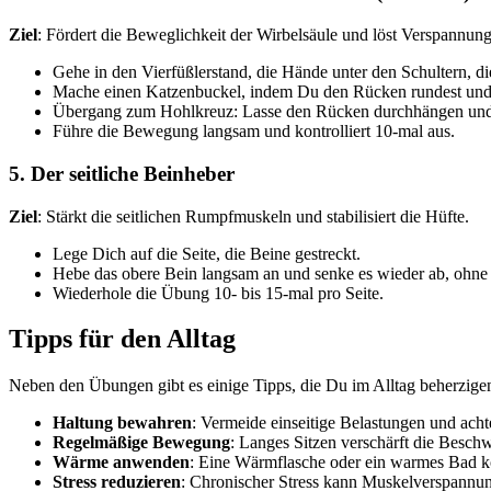
Ziel
: Fördert die Beweglichkeit der Wirbelsäule und löst Verspannun
Gehe in den Vierfüßlerstand, die Hände unter den Schultern, d
Mache einen Katzenbuckel, indem Du den Rücken rundest und
Übergang zum Hohlkreuz: Lasse den Rücken durchhängen und 
Führe die Bewegung langsam und kontrolliert 10-mal aus.
5.
Der seitliche Beinheber
Ziel
: Stärkt die seitlichen Rumpfmuskeln und stabilisiert die Hüfte.
Lege Dich auf die Seite, die Beine gestreckt.
Hebe das obere Bein langsam an und senke es wieder ab, ohne
Wiederhole die Übung 10- bis 15-mal pro Seite.
Tipps für den Alltag
Neben den Übungen gibt es einige Tipps, die Du im Alltag beherzig
Haltung bewahren
: Vermeide einseitige Belastungen und acht
Regelmäßige Bewegung
: Langes Sitzen verschärft die Besc
Wärme anwenden
: Eine Wärmflasche oder ein warmes Bad k
Stress reduzieren
: Chronischer Stress kann Muskelverspannu