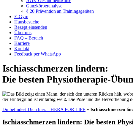
AOK Gesundheitskurse
Ganzkörperanalyse
§ 20 Prävention an Trainingsgeräten
E-Gym
Hausbesuche
Rezept einsenden
Über uns
FAQ – Bereich
Karriere
Kontakt
Feedback per WhatsApp
Ischiasschmerzen lindern:
Die besten Physiotherapie-Übu
Du befindest Dich hier: THERA FOR LIFE
»
Ischiasschmerzen lin
Ischiasschmerzen lindern: Die besten Phy