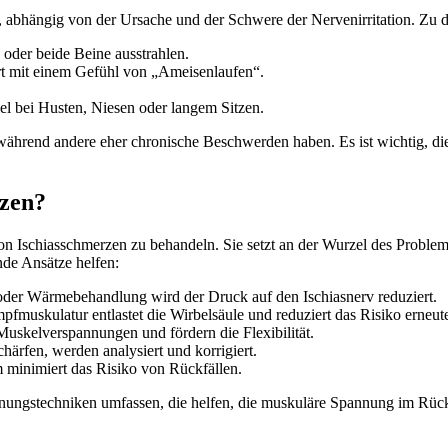
, abhängig von der Ursache und der Schwere der Nervenirritation. Zu
 oder beide Beine ausstrahlen.
rt mit einem Gefühl von „Ameisenlaufen“.
el bei Husten, Niesen oder langem Sitzen.
 während andere eher chronische Beschwerden haben. Es ist wichtig, di
rzen?
von Ischiasschmerzen zu behandeln. Sie setzt an der Wurzel des Problem
nde Ansätze helfen:
oder Wärmebehandlung wird der Druck auf den Ischiasnerv reduziert.
pfmuskulatur entlastet die Wirbelsäule und reduziert das Risiko erneu
Muskelverspannungen und fördern die Flexibilität.
härfen, werden analysiert und korrigiert.
 minimiert das Risiko von Rückfällen.
ungstechniken umfassen, die helfen, die muskuläre Spannung im Rücken