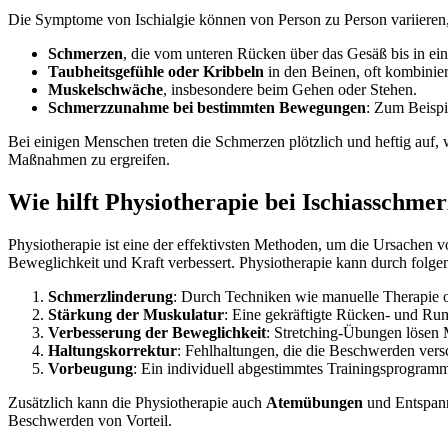
Die Symptome von Ischialgie können von Person zu Person variieren
Schmerzen
, die vom unteren Rücken über das Gesäß bis in ein
Taubheitsgefühle oder Kribbeln
in den Beinen, oft kombinie
Muskelschwäche
, insbesondere beim Gehen oder Stehen.
Schmerzzunahme bei bestimmten Bewegungen
: Zum Beispi
Bei einigen Menschen treten die Schmerzen plötzlich und heftig auf,
Maßnahmen zu ergreifen.
Wie hilft Physiotherapie bei Ischiasschme
Physiotherapie ist eine der effektivsten Methoden, um die Ursachen 
Beweglichkeit und Kraft verbessert. Physiotherapie kann durch folge
Schmerzlinderung
: Durch Techniken wie manuelle Therapie 
Stärkung der Muskulatur
: Eine gekräftigte Rücken- und Rum
Verbesserung der Beweglichkeit
: Stretching-Übungen lösen 
Haltungskorrektur
: Fehlhaltungen, die die Beschwerden versc
Vorbeugung
: Ein individuell abgestimmtes Trainingsprogramm
Zusätzlich kann die Physiotherapie auch
Atemübungen
und Entspann
Beschwerden von Vorteil.